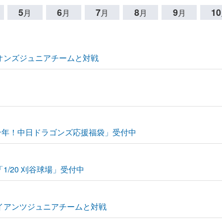
5
6
7
8
9
10
月
月
月
月
月
イオンズジュニアチームと対戦
ゴン年！中日ドラゴンズ応援福袋」受付中
室）「1/20 刈谷球場」受付中
ャイアンツジュニアチームと対戦