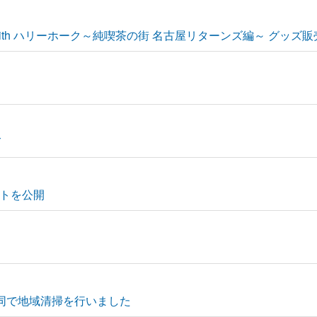
ith ハリーホーク～純喫茶の街 名古屋リターンズ編～ グッズ
て
トを公開
共同で地域清掃を行いました