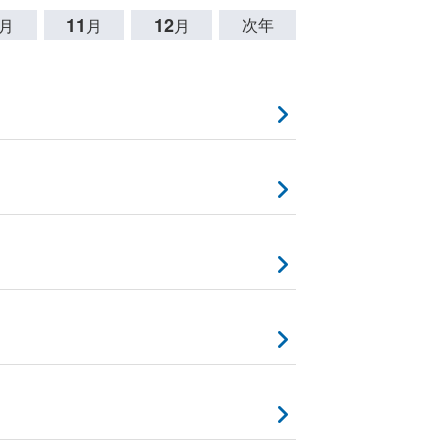
11
12
次年
月
月
月