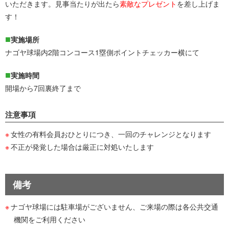
いただきます。見事当たりが出たら
素敵なプレゼント
を差し上げま
す！
実施場所
ナゴヤ球場内2階コンコース1塁側ポイントチェッカー横にて
実施時間
開場から7回裏終了まで
注意事項
女性の有料会員おひとりにつき、一回のチャレンジとなります
不正が発覚した場合は厳正に対処いたします
備考
ナゴヤ球場には駐車場がございません、ご来場の際は各公共交通
機関をご利用ください