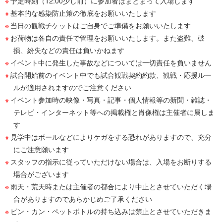
予定時刻（12:00少し前）に参加者はまとまって入場します
基本的な感染防止策の徹底をお願いいたします
当日の観戦チケットはご自身でご準備をお願いいたします
お荷物は各自の責任で管理をお願いいたします。また盗難、破
損、紛失などの責任は負いかねます
イベント中に発生した事故などについては一切責任を負いません
試合開始前のイベント中でも試合観戦契約約款、観戦・応援ルー
ルが適用されますのでご注意ください
イベント参加時の映像・写真・記事・個人情報等の新聞・雑誌・
テレビ・インターネット等への掲載権と肖像権は主催者に属しま
す
見学中はボールなどによりケガをする恐れがありますので、充分
にご注意願います
スタッフの指示に従っていただけない場合は、入場をお断りする
場合がございます
雨天・荒天時または主催者の都合により中止とさせていただく場
合がありますのであらかじめご了承ください
ビン・カン・ペットボトルの持ち込みは禁止とさせていただきま