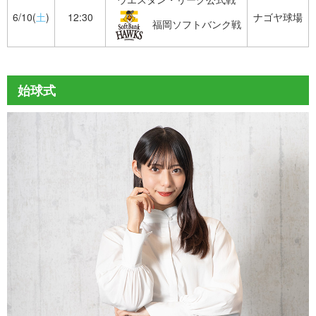
6/10(
土
)
12:30
ナゴヤ球場
福岡ソフトバンク戦
始球式