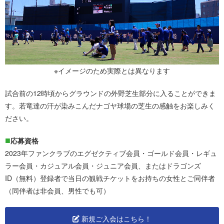
※イメージのため実際とは異なります
試合前の12時頃からグラウンドの外野芝生部分に入ることができま
す。若竜達の汗が染みこんだナゴヤ球場の芝生の感触をお楽しみく
ださい。
応募資格
2023年ファンクラブのエグゼクティブ会員・ゴールド会員・レギュ
ラー会員・カジュアル会員・ジュニア会員、またはドラゴンズ
ID（無料）登録者で当日の観戦チケットをお持ちの
女性
とご同伴者
（同伴者は非会員、男性でも可）
新規ご入会はこちら！