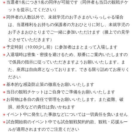
当選者1名につき1名の同伴が可能です（同伴者も当日の観戦チケ
ットを提示してください）
同伴者の人数以外で、未就学児のお子さまがいらっしゃる場合
は、当選権利をお持ちの保護者の方おひとりに対し、未就学児の
お子さまおひとりまでご一緒に参加いただけます（膝上での見学
とさせていただきます）
予定時刻（10:00少し前）に参加者はまとまって入場します
入退場時は密集・密接を避けるため、順番にご案内いたしますの
で係員の指示に従っていただきますようお願いいたします。ま
た、座席は自由席となっております。できる限り詰めてお座りく
ださい
基本的な感染防止策の徹底をお願いいたします
当日の観戦チケットはご自身でご準備をお願いいたします
お荷物は各自の責任で管理をお願いいたします。また盗難、破
損、紛失などの責任は負いかねます
イベント中に発生した事故などについては一切責任を負いません
試合開始前のイベント中でも試合観戦契約約款、観戦・応援ルー
ルが適用されますのでご注意ください