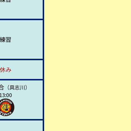
練習
休み
合
（具志川）
13:00