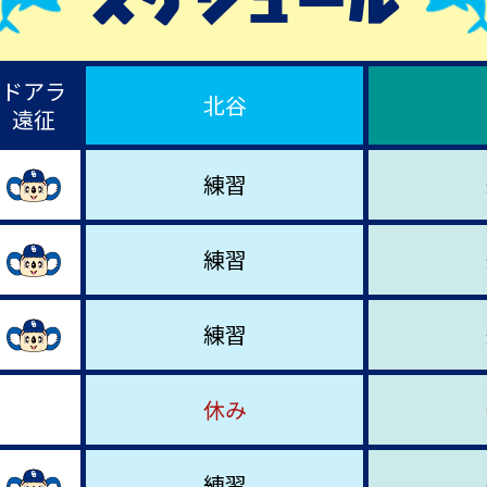
スケジュール
ドアラ
北谷
遠征
練習
練習
練習
休み
練習