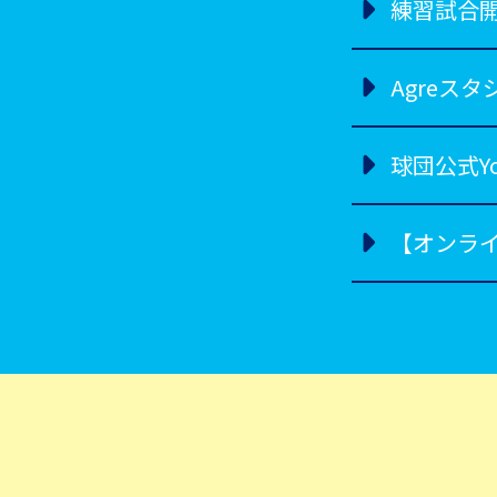
練習試合
Agreス
球団公式Yo
【オンライ
【現地販売
沖縄春季
2026年