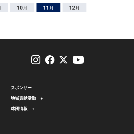
10
11
12
月
月
月
月
スポンサー
地域貢献活動
球団情報