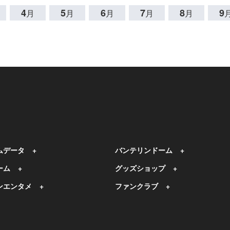
4
5
6
7
8
9
月
月
月
月
月
ムデータ
バンテリンドーム
ーム
グッズショップ
ンエンタメ
ファンクラブ