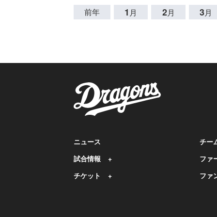
1
2
3
前年
月
月
月
ニュース
チー
試合情報
ファ
チケット
ファ