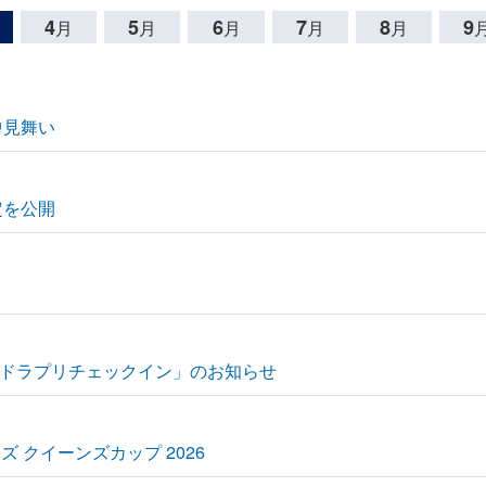
4
5
6
7
8
9
月
月
月
月
月
中見舞い
定を公開
ドラプリチェックイン」のお知らせ
ンズ クイーンズカップ 2026