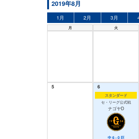
2019年8月
1月
2月
3月
月
火
5
6
スタンダード
セ・リーグ公式戦
ナゴヤD
中 6 - 0 巨