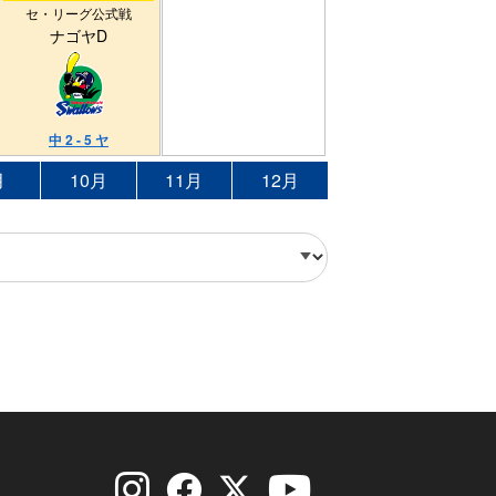
セ・リーグ公式戦
ナゴヤD
中 2 - 5 ヤ
月
10月
11月
12月