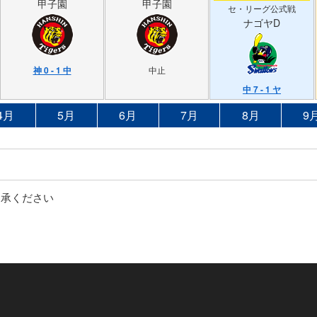
甲子園
甲子園
セ・リーグ公式戦
ナゴヤD
神 0 - 1 中
中止
中 7 - 1 ヤ
4月
5月
6月
7月
8月
9
了承ください