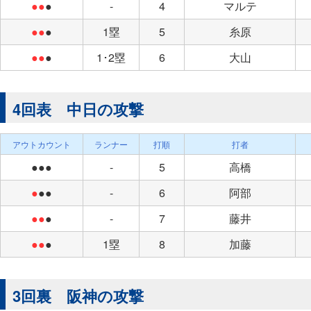
●●
●
-
4
マルテ
●●
●
1塁
5
糸原
●●
●
1･2塁
6
大山
4回表 中日の攻撃
アウトカウント
ランナー
打順
打者
●●●
-
5
高橋
●
●●
-
6
阿部
●●
●
-
7
藤井
●●
●
1塁
8
加藤
3回裏 阪神の攻撃