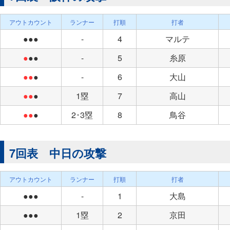
アウトカウント
ランナー
打順
打者
●●●
-
4
マルテ
●
●●
-
5
糸原
●●
●
-
6
大山
●●
●
1塁
7
高山
●●
●
2･3塁
8
鳥谷
7回表 中日の攻撃
アウトカウント
ランナー
打順
打者
●●●
-
1
大島
●●●
1塁
2
京田