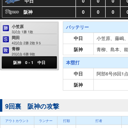
中日
0
0
0
阪神
0
0
0
小笠原
バッテリー
3試合 1勝 1敗
岡田
中日
小笠原、藤嶋
42試合 2勝 2敗 9Ｓ
青柳
阪神
青柳、島本、
20試合 6勝 9敗
本塁打
阪神 0 - 1 中日
中日
阿部6号(6回1
阪神
9回裏 阪神の攻撃
アウトカウント
ランナー
打順
打者