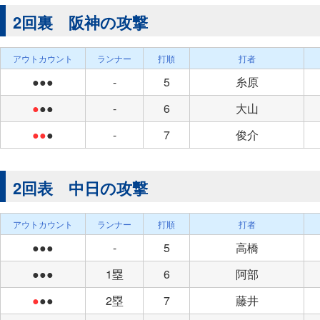
2回裏 阪神の攻撃
アウトカウント
ランナー
打順
打者
●●●
-
5
糸原
●
●●
-
6
大山
●●
●
-
7
俊介
2回表 中日の攻撃
アウトカウント
ランナー
打順
打者
●●●
-
5
高橋
●●●
1塁
6
阿部
●
●●
2塁
7
藤井