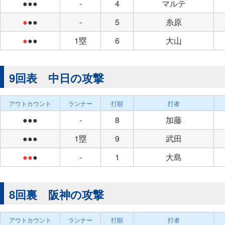
●●●
-
4
マルテ
●
●●
-
5
糸原
●
●●
1塁
6
大山
9回表 中日の攻撃
アウトカウント
ランナー
打順
打者
●●●
-
8
加藤
●●●
1塁
9
武田
●●
●
-
1
大島
8回裏 阪神の攻撃
アウトカウント
ランナー
打順
打者