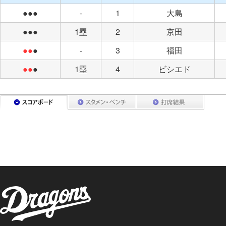
●●●
-
1
大島
●●●
1塁
2
京田
●●
●
-
3
福田
●●
●
1塁
4
ビシエド