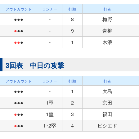
アウトカウント
ランナー
打順
打者
●●●
-
8
梅野
●
●●
-
9
青柳
●●
●
-
1
木浪
3回表 中日の攻撃
アウトカウント
ランナー
打順
打者
●●●
-
1
大島
●●●
1塁
2
京田
●
●●
1塁
3
福田
●
●●
1･2塁
4
ビシエド