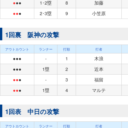
●
●●
1･2塁
8
加藤
●●
●
2･3塁
9
小笠原
1回裏 阪神の攻撃
アウトカウント
ランナー
打順
打者
●●●
-
1
木浪
●●●
1塁
2
近本
●●
●
-
3
福留
●●
●
1塁
4
マルテ
1回表 中日の攻撃
アウトカウント
ランナー
打順
打者