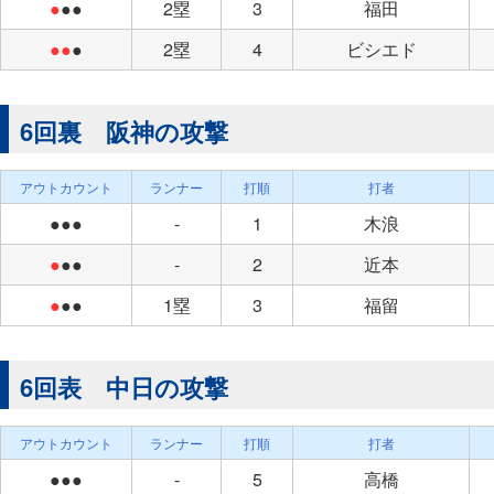
●
●●
2塁
3
福田
●●
●
2塁
4
ビシエド
6回裏 阪神の攻撃
アウトカウント
ランナー
打順
打者
●●●
-
1
木浪
●
●●
-
2
近本
●
●●
1塁
3
福留
6回表 中日の攻撃
アウトカウント
ランナー
打順
打者
●●●
-
5
高橋