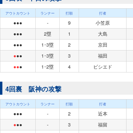
アウトカウント
ランナー
打順
打者
●●●
-
9
小笠原
●●●
2塁
1
大島
●●●
1･3塁
2
京田
●
●●
1･3塁
3
福田
●●
●
1･2塁
4
ビシエド
4回裏 阪神の攻撃
アウトカウント
ランナー
打順
打者
●●●
-
2
近本
●
●●
-
3
福留