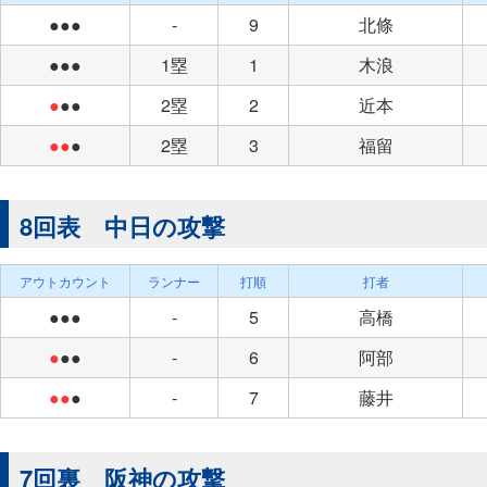
●●●
-
9
北條
●●●
1塁
1
木浪
●
●●
2塁
2
近本
●●
●
2塁
3
福留
8回表 中日の攻撃
アウトカウント
ランナー
打順
打者
●●●
-
5
高橋
●
●●
-
6
阿部
●●
●
-
7
藤井
7回裏 阪神の攻撃