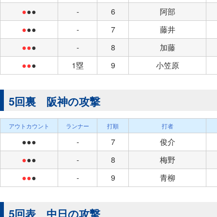
●
●●
-
6
阿部
●
●●
-
7
藤井
●●
●
-
8
加藤
●●
●
1塁
9
小笠原
5回裏 阪神の攻撃
アウトカウント
ランナー
打順
打者
●●●
-
7
俊介
●
●●
-
8
梅野
●●
●
-
9
青柳
5回表 中日の攻撃