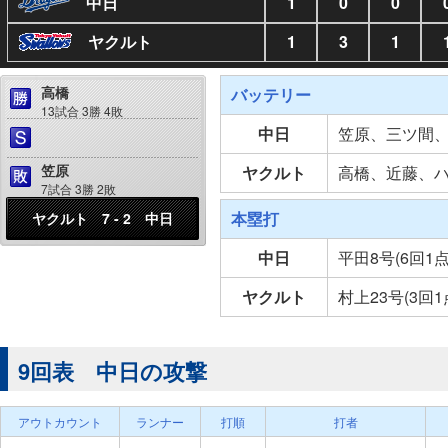
中日
1
0
0
ヤクルト
1
3
1
高橋
バッテリー
13試合 3勝 4敗
中日
笠原、三ツ間
笠原
ヤクルト
高橋、近藤、
7試合 3勝 2敗
本塁打
ヤクルト 7 - 2 中日
中日
平田8号(6回1
ヤクルト
村上23号(3回1
9回表 中日の攻撃
アウトカウント
ランナー
打順
打者