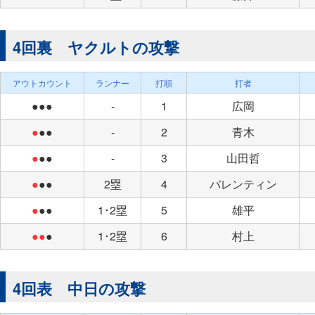
4回裏 ヤクルトの攻撃
アウトカウント
ランナー
打順
打者
●●●
-
1
広岡
●
●●
-
2
青木
●
●●
-
3
山田哲
●
●●
2塁
4
バレンティン
●
●●
1･2塁
5
雄平
●●
●
1･2塁
6
村上
4回表 中日の攻撃