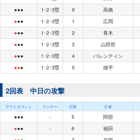
●●●
1･2･3塁
9
高橋
●
●●
1･2･3塁
1
広岡
●
●●
1･2･3塁
2
青木
●
●●
1･2･3塁
3
山田哲
●
●●
1･2･3塁
4
バレンティン
●●
●
1･2･3塁
5
雄平
2回表 中日の攻撃
アウトカウント
ランナー
打順
打者
●●●
-
5
阿部
●
●●
-
6
福田
●●
●
-
7
京田