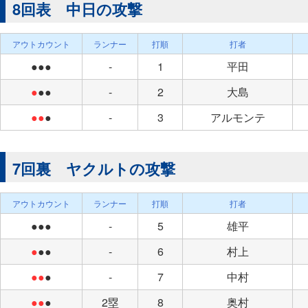
8回表 中日の攻撃
アウトカウント
ランナー
打順
打者
●●●
-
1
平田
●
●●
-
2
大島
●●
●
-
3
アルモンテ
7回裏 ヤクルトの攻撃
アウトカウント
ランナー
打順
打者
●●●
-
5
雄平
●
●●
-
6
村上
●●
●
-
7
中村
●●
●
2塁
8
奥村