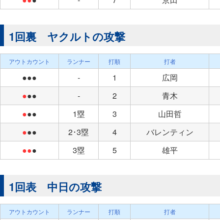
1回裏 ヤクルトの攻撃
アウトカウント
ランナー
打順
打者
●●●
-
1
広岡
●
●●
-
2
青木
●
●●
1塁
3
山田哲
●
●●
2･3塁
4
バレンティン
●●
●
3塁
5
雄平
1回表 中日の攻撃
アウトカウント
ランナー
打順
打者