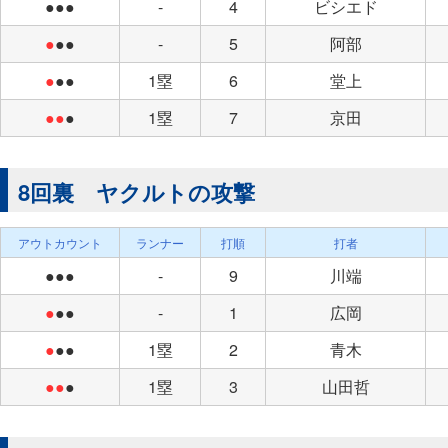
●●●
-
4
ビシエド
●
●●
-
5
阿部
●
●●
1塁
6
堂上
●●
●
1塁
7
京田
8回裏 ヤクルトの攻撃
アウトカウント
ランナー
打順
打者
●●●
-
9
川端
●
●●
-
1
広岡
●
●●
1塁
2
青木
●●
●
1塁
3
山田哲