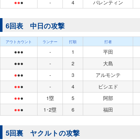
●●
●
-
4
バレンティン
6回表 中日の攻撃
アウトカウント
ランナー
打順
打者
●●●
-
1
平田
●●●
-
2
大島
●
●●
-
3
アルモンテ
●●
●
-
4
ビシエド
●●
●
1塁
5
阿部
●●
●
1･2塁
6
福田
5回裏 ヤクルトの攻撃