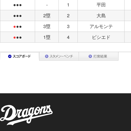
●●●
-
1
平田
●●●
2塁
2
大島
●
●●
3塁
3
アルモンテ
●
●●
1塁
4
ビシエド