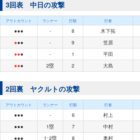
3回表 中日の攻撃
アウトカウント
ランナー
打順
打者
●●●
-
8
木下拓
●
●●
-
9
笠原
●●
●
-
1
平田
●●
●
2塁
2
大島
2回裏 ヤクルトの攻撃
アウトカウント
ランナー
打順
打者
●●●
-
6
村上
●●●
1塁
7
中村
●●●
1･2塁
8
奥村