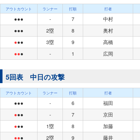
アウトカウント
ランナー
打順
打者
●●●
-
7
中村
●●●
2塁
8
奥村
●
●●
3塁
9
高橋
●●
●
-
1
広岡
5回表 中日の攻撃
アウトカウント
ランナー
打順
打者
●●●
-
6
福田
●
●●
-
7
京田
●
●●
1塁
8
加藤
●●
●
2塁
9
藤井