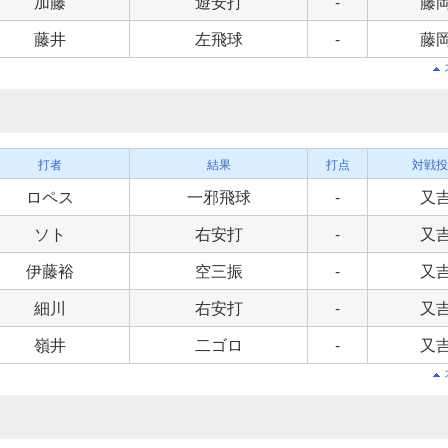
加藤
遊安打
-
藤
藤井
左飛球
-
藤
打者
結果
打点
対戦投
ロペス
一邪飛球
-
又
ソト
右安打
-
又
伊藤裕
空三振
-
又
細川
右安打
-
又
嶺井
二ゴロ
-
又