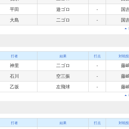
平田
遊ゴロ
-
国
大島
二ゴロ
-
国
打者
結果
打点
対戦投
神里
二ゴロ
-
藤
石川
空三振
-
藤
乙坂
左飛球
-
藤
打者
結果
打点
対戦投