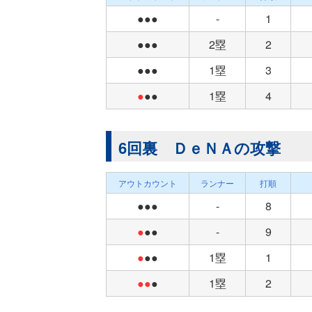
●●●
-
1
●●●
2塁
2
●●●
1塁
3
●
●●
1塁
4
6回裏 ＤｅＮＡの攻撃
アウトカウント
ランナー
打順
●●●
-
8
●
●●
-
9
●
●●
1塁
1
●●
●
1塁
2