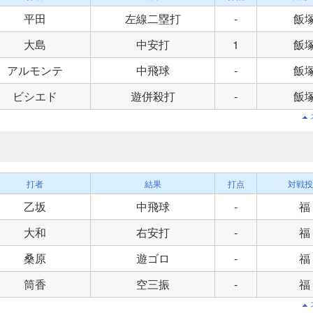
平田
左線二塁打
-
飯
大島
中安打
1
飯
アルモンテ
中飛球
-
飯
ビシエド
遊併殺打
-
飯
打者
結果
打点
対戦投
乙坂
中飛球
-
福
大和
右安打
-
福
桑原
遊ゴロ
-
福
筒香
空三振
-
福