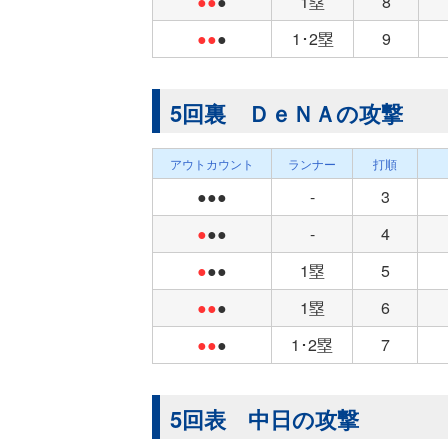
●●
●
1塁
8
●●
●
1･2塁
9
5回裏 ＤｅＮＡの攻撃
アウトカウント
ランナー
打順
●●●
-
3
●
●●
-
4
●
●●
1塁
5
●●
●
1塁
6
●●
●
1･2塁
7
5回表 中日の攻撃