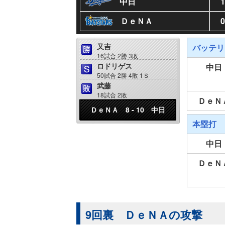
中日
1
ＤｅＮＡ
0
又吉
バッテリ
16試合 2勝 3敗
ロドリゲス
中日
50試合 2勝 4敗 1Ｓ
武藤
18試合 2敗
ＤｅＮ
ＤｅＮＡ 8 - 10 中日
本塁打
中日
ＤｅＮ
9回裏 ＤｅＮＡの攻撃