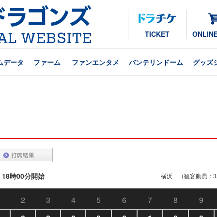
TICKET
ONLIN
ムデータ
ファーム
ファンエンタメ
バンテリンドーム
グッズ
 18時00分開始
横浜 （観客動員：32
2
3
4
5
6
7
8
9