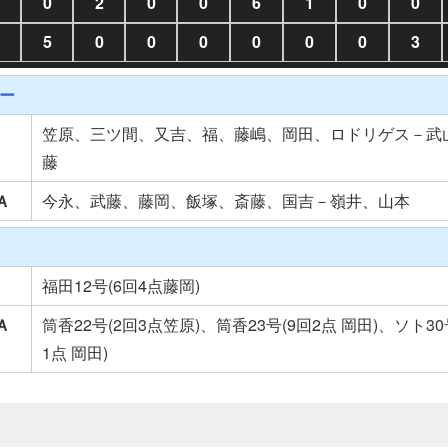
0
2
0
0
6
1
0
0
5
0
0
0
0
0
0
3
ー
笠原、三ツ間、又吉、福、藤嶋、岡田、ロドリゲス－武
藤
Ａ
今永、武藤、藤岡、飯塚、斎藤、国吉－嶺井、山本
福田12号(6回4点藤岡)
Ａ
筒香22号(2回3点笠原)、筒香23号(9回2点 岡田)、ソト30
1点 岡田)