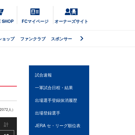
E SHOP
FCマイページ
オーナーズサイト
ショップ
ファンクラブ
スポンサー
試合速報
一軍試合日程・結果
出場選手登録抹消履歴
072人）
出場登録選手
計
JERA セ・リーグ順位表