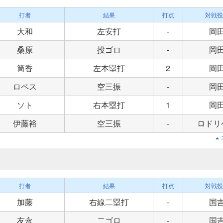
打者
結果
打点
対戦投
大和
左安打
-
岡
桑原
投ゴロ
-
岡
筒香
左本塁打
2
岡
ロペス
空三振
-
岡
ソト
右本塁打
1
岡
伊藤裕
空三振
-
ロドリ
打者
結果
打点
対戦投
加藤
右線二塁打
-
国
友永
二ゴロ
-
国