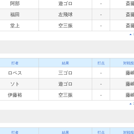
阿部
遊ゴロ
-
斎
福田
左飛球
-
斎
堂上
空三振
-
斎
打者
結果
打点
対戦投
ロペス
三ゴロ
-
藤
ソト
遊ゴロ
-
藤
伊藤裕
空三振
-
藤
打者
結果
打点
対戦投