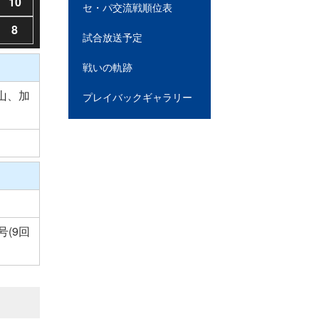
10
セ・パ交流戦順位表
8
試合放送予定
戦いの軌跡
山、加
プレイバックギャラリー
号(9回