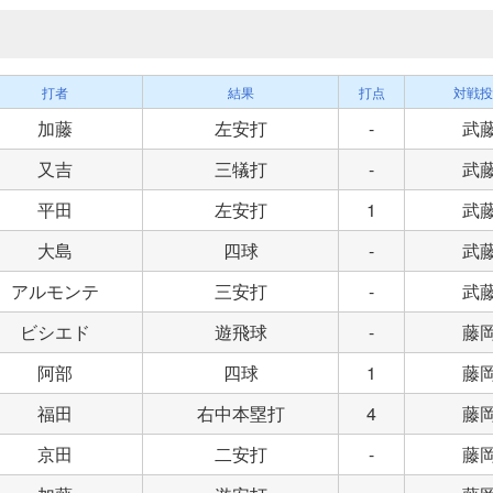
打者
結果
打点
対戦投
加藤
左安打
-
武
又吉
三犠打
-
武
平田
左安打
1
武
大島
四球
-
武
アルモンテ
三安打
-
武
ビシエド
遊飛球
-
藤
阿部
四球
1
藤
福田
右中本塁打
4
藤
京田
二安打
-
藤