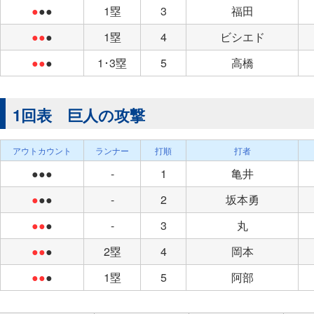
●
●●
1塁
3
福田
●●
●
1塁
4
ビシエド
●●
●
1･3塁
5
高橋
1回表 巨人の攻撃
アウトカウント
ランナー
打順
打者
●●●
-
1
亀井
●
●●
-
2
坂本勇
●●
●
-
3
丸
●●
●
2塁
4
岡本
●●
●
1塁
5
阿部