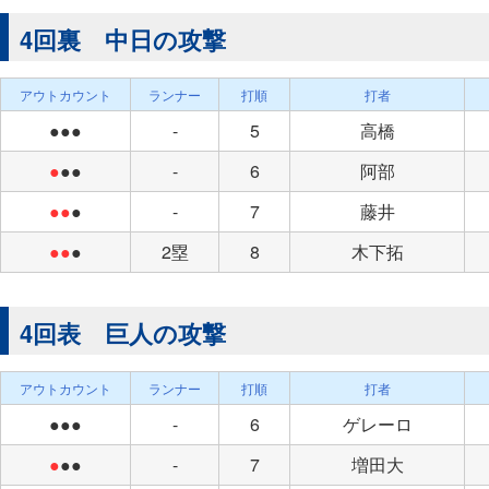
4回裏 中日の攻撃
アウトカウント
ランナー
打順
打者
●●●
-
5
高橋
●
●●
-
6
阿部
●●
●
-
7
藤井
●●
●
2塁
8
木下拓
4回表 巨人の攻撃
アウトカウント
ランナー
打順
打者
●●●
-
6
ゲレーロ
●
●●
-
7
増田大