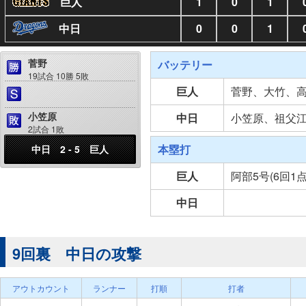
巨人
1
0
1
中日
0
0
1
菅野
バッテリー
19試合 10勝 5敗
巨人
菅野、大竹、
小笠原
中日
小笠原、祖父
2試合 1敗
本塁打
中日 2 - 5 巨人
巨人
阿部5号(6回1
中日
9回裏 中日の攻撃
アウトカウント
ランナー
打順
打者