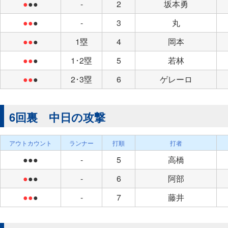
●
●●
-
2
坂本勇
●●
●
-
3
丸
●●
●
1塁
4
岡本
●●
●
1･2塁
5
若林
●●
●
2･3塁
6
ゲレーロ
6回裏 中日の攻撃
アウトカウント
ランナー
打順
打者
●●●
-
5
高橋
●
●●
-
6
阿部
●●
●
-
7
藤井