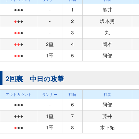
●●●
-
1
亀井
●
●●
-
2
坂本勇
●●
●
-
3
丸
●●
●
2塁
4
岡本
●●
●
1塁
5
阿部
2回裏 中日の攻撃
アウトカウント
ランナー
打順
打者
●●●
-
6
阿部
●●●
1塁
7
藤井
●
●●
1塁
8
木下拓