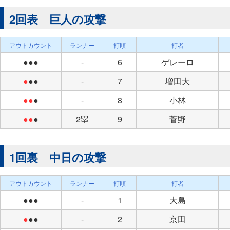
2回表 巨人の攻撃
アウトカウント
ランナー
打順
打者
●●●
-
6
ゲレーロ
●
●●
-
7
増田大
●●
●
-
8
小林
●●
●
2塁
9
菅野
1回裏 中日の攻撃
アウトカウント
ランナー
打順
打者
●●●
-
1
大島
●
●●
-
2
京田