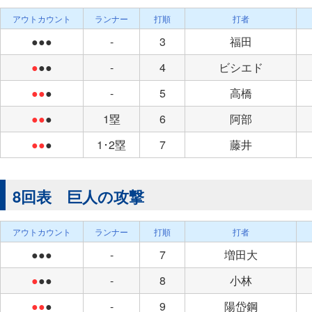
アウトカウント
ランナー
打順
打者
●●●
-
3
福田
●
●●
-
4
ビシエド
●●
●
-
5
高橋
●●
●
1塁
6
阿部
●●
●
1･2塁
7
藤井
8回表 巨人の攻撃
アウトカウント
ランナー
打順
打者
●●●
-
7
増田大
●
●●
-
8
小林
●●
●
-
9
陽岱鋼