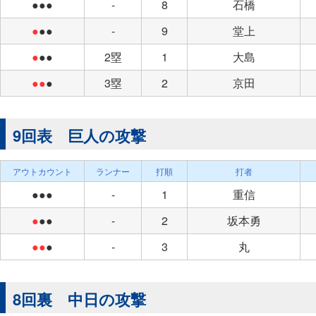
●●●
-
8
石橋
●
●●
-
9
堂上
●
●●
2塁
1
大島
●●
●
3塁
2
京田
9回表 巨人の攻撃
アウトカウント
ランナー
打順
打者
●●●
-
1
重信
●
●●
-
2
坂本勇
●●
●
-
3
丸
8回裏 中日の攻撃