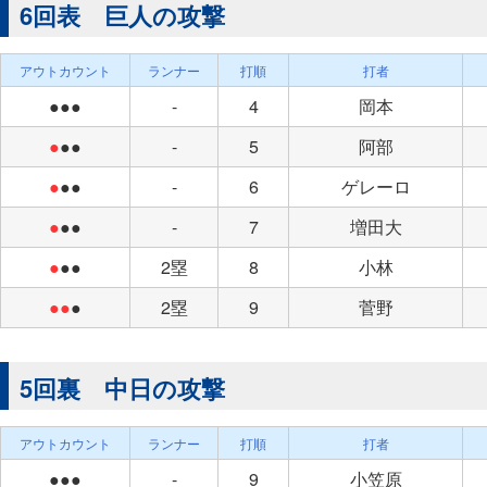
6回表 巨人の攻撃
アウトカウント
ランナー
打順
打者
●●●
-
4
岡本
●
●●
-
5
阿部
●
●●
-
6
ゲレーロ
●
●●
-
7
増田大
●
●●
2塁
8
小林
●●
●
2塁
9
菅野
5回裏 中日の攻撃
アウトカウント
ランナー
打順
打者
●●●
-
9
小笠原