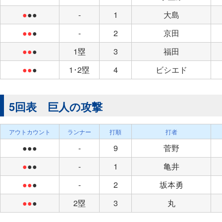
●
●●
-
1
大島
●●
●
-
2
京田
●●
●
1塁
3
福田
●●
●
1･2塁
4
ビシエド
5回表 巨人の攻撃
アウトカウント
ランナー
打順
打者
●●●
-
9
菅野
●
●●
-
1
亀井
●●
●
-
2
坂本勇
●●
●
2塁
3
丸