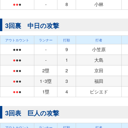
●●
●
-
8
小林
3回裏 中日の攻撃
アウトカウント
ランナー
打順
打者
●●●
-
9
小笠原
●
●●
-
1
大島
●
●●
2塁
2
京田
●
●●
1･3塁
3
福田
●●
●
1塁
4
ビシエド
3回表 巨人の攻撃
アウトカウント
ランナー
打順
打者