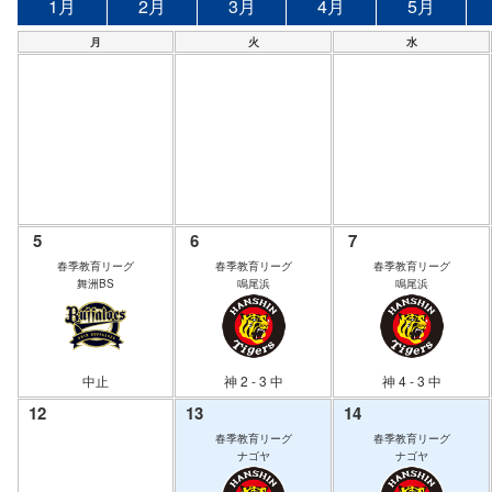
1月
2月
3月
4月
5月
月
火
水
5
6
7
春季教育リーグ
春季教育リーグ
春季教育リーグ
舞洲BS
鳴尾浜
鳴尾浜
中止
神 2 - 3 中
神 4 - 3 中
12
13
14
春季教育リーグ
春季教育リーグ
ナゴヤ
ナゴヤ