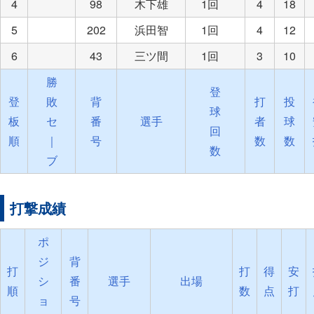
4
98
木下雄
1回
4
18
5
202
浜田智
1回
4
12
6
43
三ツ間
1回
3
10
勝
登
登
敗
背
打
投
球
板
セ
番
選手
者
球
回
順
｜
号
数
数
数
ブ
打撃成績
ポ
ジ
背
打
打
得
安
シ
番
選手
出場
順
数
点
打
ョ
号