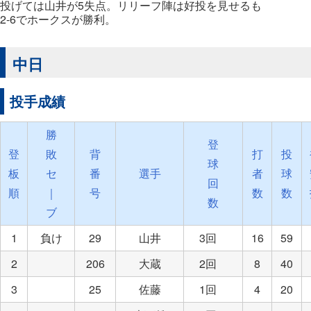
投げては山井が5失点。リリーフ陣は好投を見せるも
2-6でホークスが勝利。
中日
投手成績
勝
登
登
敗
背
打
投
球
板
セ
番
選手
者
球
回
順
｜
号
数
数
数
ブ
1
負け
29
山井
3回
16
59
2
206
大蔵
2回
8
40
3
25
佐藤
1回
4
20