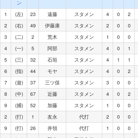
ン
1
(左)
23
遠藤
スタメン
4
0
2
2
(右)
49
伊藤康
スタメン
2
0
0
3
(二)
2
荒木
スタメン
1
0
0
4
(一)
5
阿部
スタメン
4
0
1
5
(三)
32
石垣
スタメン
4
1
1
6
(指)
44
モヤ
スタメン
4
0
2
7
(遊)
37
三ツ俣
スタメン
3
0
0
8
(中)
67
近藤
スタメン
4
0
2
9
(捕)
52
加藤
スタメン
1
0
0
2
(打)
1
友永
代打
2
0
0
9
(打)
26
井領
代打
1
0
0