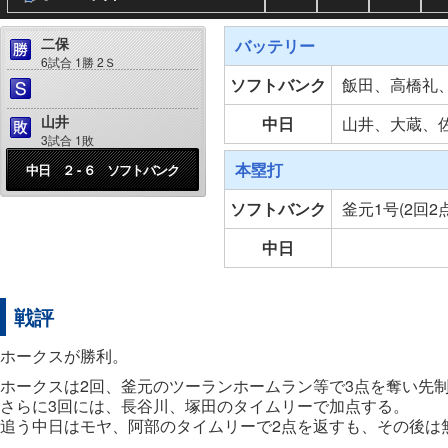
二保
バッテリー
6試合 1勝 2Ｓ
ソフトバンク
飯田、高橋礼
山井
中日
山井、大蔵、
3試合 1敗
本塁打
中日 ２ - ６ ソフトバンク
ソフトバンク
釜元1号(2回2
中日
戦評
ホークスが勝利。
ホークスは2回、釜元のツーランホームラン等で3点を奪い先
さらに3回には、長谷川、塚田のタイムリーで加点する。
追う中日はモヤ、阿部のタイムリーで2点を返すも、その後は