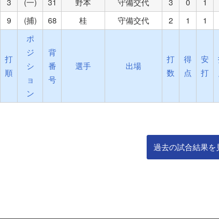
3
(一)
31
野本
守備交代
3
0
1
9
(捕)
68
桂
守備交代
2
1
1
ポ
ジ
背
打
打
得
安
シ
番
選手
出場
順
数
点
打
ョ
号
ン
過去の試合結果を