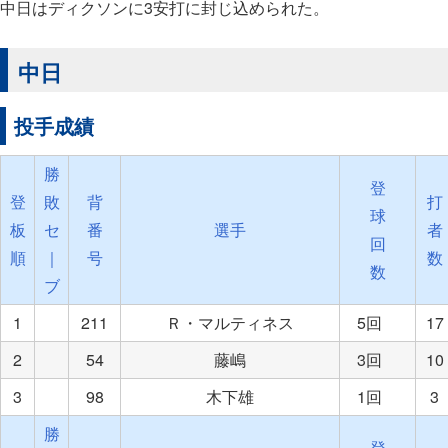
中日はディクソンに3安打に封じ込められた。
中日
投手成績
勝
登
登
敗
背
打
球
板
セ
番
選手
者
回
順
｜
号
数
数
ブ
1
211
Ｒ・マルティネス
5回
17
2
54
藤嶋
3回
10
3
98
木下雄
1回
3
勝
登