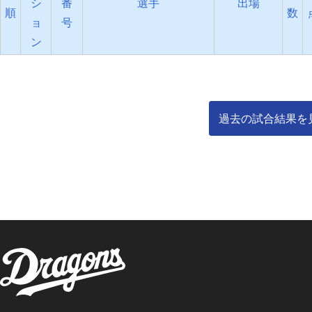
シ
番
選手
出場
順
数
ョ
号
ン
過去の試合結果を