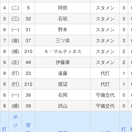
4
(二)
5
阿部
スタメン
3
5
(三)
32
石垣
スタメン
3
6
(一)
31
野本
スタメン
3
7
(遊)
37
三ツ俣
スタメン
3
8
(捕)
210
Ａ・マルティネス
スタメン
2
9
(左)
49
伊藤康
スタメン
2
8
(打)
23
遠藤
代打
1
9
(打)
212
渡辺
代打
1
6
(一)
36
石岡
守備交代
0
8
(捕)
39
武山
守備交代
0
ポ
ジ
背
打
打