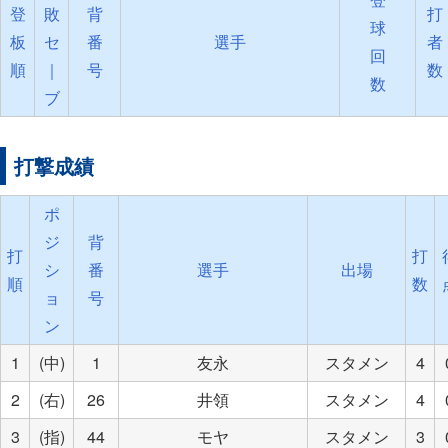
登
敗
背
打
球
板
セ
番
選手
者
回
順
｜
号
数
数
ブ
打撃成績
ポ
ジ
背
打
打
シ
番
選手
出場
順
数
ョ
号
ン
1
(中)
1
友永
スタメン
4
2
(右)
26
井領
スタメン
4
3
(指)
44
モヤ
スタメン
3