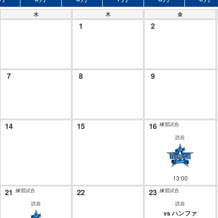
水
木
金
1
2
7
8
9
14
15
16
練習試合
読谷
13:00
21
練習試合
22
23
練習試合
読谷
読谷
vs ハンファ