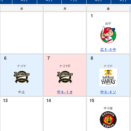
水
木
金
1
由宇
広 5 - 0 中
6
7
8
ナゴヤ
ナゴヤD
ナゴヤ
中止
中 6 - 1 オ
中 0 - 4 ソ
13
14
15
甲子園