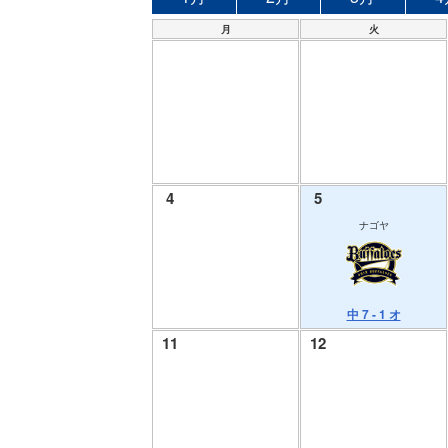
月
火
4
5
ナゴヤ
中 7 - 1 オ
11
12