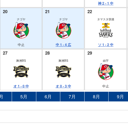
神 2 - 1 中
20
21
22
ナゴヤ
ナゴヤ
タマスタ筑後
中止
中 1 - 4 広
ソ 1 - 2 中
27
28
29
舞洲BS
舞洲BS
由宇
オ 1 - 0 中
オ 0 - 3 中
中止
月
5月
6月
7月
8月
9月