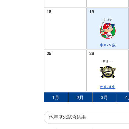
18
19
ナゴヤ
中 0 - 5 広
25
26
舞洲BS
オ 0 - 4 中
1月
2月
3月
4