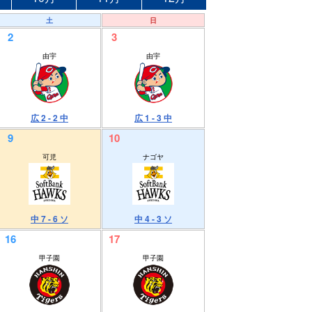
土
日
2
3
由宇
由宇
広 2 - 2 中
広 1 - 3 中
9
10
可児
ナゴヤ
中 7 - 6 ソ
中 4 - 3 ソ
16
17
甲子園
甲子園