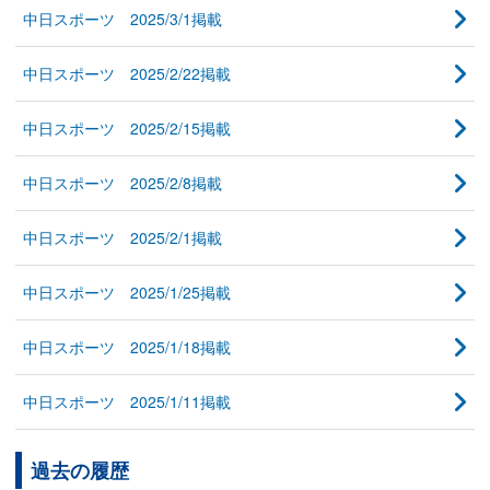
中日スポーツ 2025/3/1掲載
中日スポーツ 2025/2/22掲載
中日スポーツ 2025/2/15掲載
中日スポーツ 2025/2/8掲載
中日スポーツ 2025/2/1掲載
中日スポーツ 2025/1/25掲載
中日スポーツ 2025/1/18掲載
中日スポーツ 2025/1/11掲載
過去の履歴