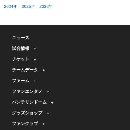
2024年
2025年
2026年
ニュース
試合情報
チケット
チームデータ
ファーム
ファンエンタメ
バンテリンドーム
グッズショップ
ファンクラブ