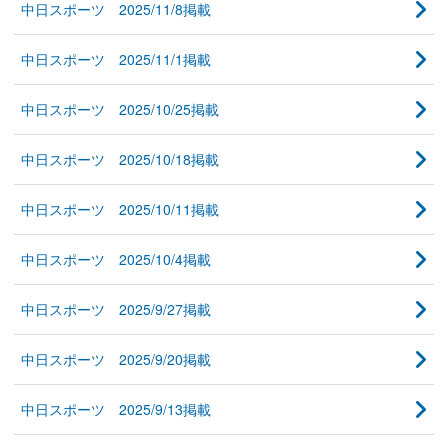
中日スポーツ 2025/11/8掲載
中日スポーツ 2025/11/1掲載
中日スポーツ 2025/10/25掲載
中日スポーツ 2025/10/18掲載
中日スポーツ 2025/10/11掲載
中日スポーツ 2025/10/4掲載
中日スポーツ 2025/9/27掲載
中日スポーツ 2025/9/20掲載
中日スポーツ 2025/9/13掲載