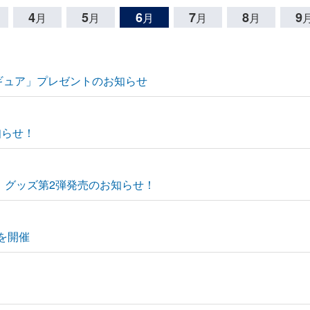
4
5
6
7
8
9
月
月
月
月
月
ィギュア」プレゼントのお知らせ
知らせ！
6】グッズ第2弾発売のお知らせ！
ーを開催