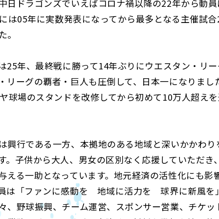
中日ドラゴンズでいえばコロナ禍以降の22年から動員
年には05年に実数発表になってから最多となる主催試合2
た。
25年、最終戦に勝って14年ぶりにウエスタン・リー
・リーグの覇者・巨人も圧倒して、日本一になりまし
ゴヤ球場のスタンドを改修してから初めて10万人超え
興行である一方、本拠地のある地域と深いかかわり
す。子供から大人、男女の区別なく応援していただき
与える一助となっています。地元経済の活性化にも影
員は「ファンに感動を 地域に活力を 球界に新風を
々、野球振興、チーム運営、スポンサー営業、チケッ