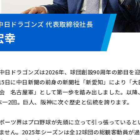
中日ドラゴンズ 代表取締役社長
宏幸
日ドラゴンズは2026年、球団創設90周年の節目を
1月15日に中日新聞の前身の新聞社「新愛知」により「
会 名古屋軍」として第一歩を踏み出しました。以降
本一2回。巨人、阪神に次ぐ歴史と伝統を誇ります。
ーツ界はプロ野球が先頭に立って引っ張っていると
ません。2025年シーズンは全12球団の総観客動員が