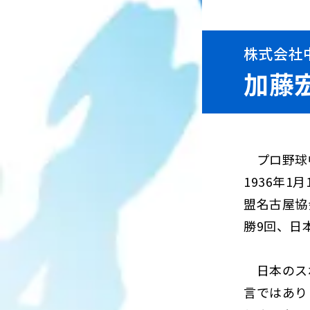
株式会社
加藤
プロ野球中
1936年
盟名古屋協
勝9回、日
日本のスポ
言ではあり