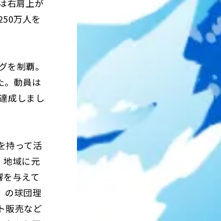
は右肩上が
50万人を
グを制覇。
た。動員は
を達成しまし
を持って活
、地域に元
響を与えて
」の球団理
ト販売など