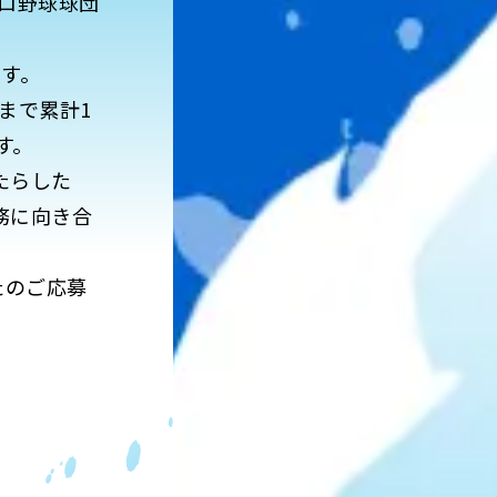
ロ野球球団
ます。
まで累計1
す。
たらした
務に向き合
たのご応募