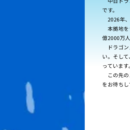
中日ドラゴ
です。
2026年
本拠地をナ
億2000
ドラゴンズ
い。そして
っています
この先の1
をお待ちし