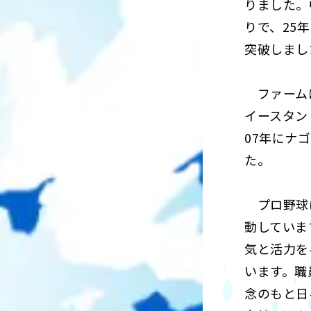
りました。
りで、25
突破しまし
ファームは
イースタン
07年にナ
た。
プロ野球は
動していま
気と活力を
います。職
念のもと日