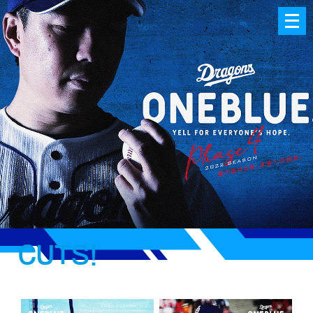
メ
ニ
ュ
ー
を
開
く
CUTS!