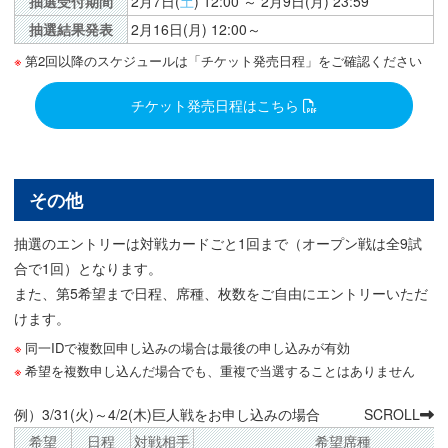
抽選受付期間
2月7日(
土
) 12:00 ～ 2月9日(月) 23:59
抽選結果発表
2月16日(月) 12:00～
第2回以降のスケジュールは「チケット発売日程」をご確認ください
チケット発売日程はこちら
その他
抽選のエントリーは対戦カードごと1回まで（オープン戦は全9試
合で1回）となります。
また、第5希望まで日程、席種、枚数をご自由にエントリーいただ
けます。
同一IDで複数回申し込みの場合は最後の申し込みが有効
希望を複数申し込んだ場合でも、重複で当選することはありません
例）3/31(火)～4/2(木)巨人戦をお申し込みの場合
SCROLL
希望
日程
対戦相手
希望席種