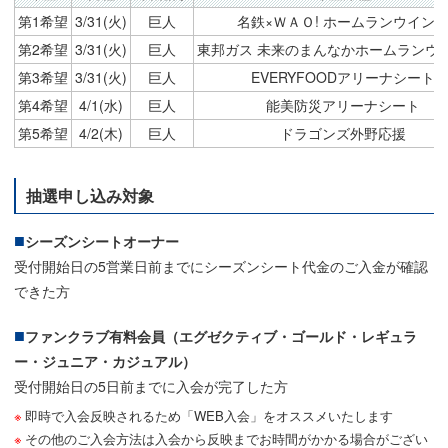
第1希望
3/31(火)
巨人
名鉄×ＷＡＯ! ホームランウイン
第2希望
3/31(火)
巨人
東邦ガス 未来のまんなかホームランウ
第3希望
3/31(火)
巨人
EVERYFOODアリーナシート
第4希望
4/1(水)
巨人
能美防災アリーナシート
第5希望
4/2(木)
巨人
ドラゴンズ外野応援
抽選申し込み対象
シーズンシートオーナー
受付開始日の5営業日前までにシーズンシート代金のご入金が確認
できた方
ファンクラブ有料会員（エグゼクティブ・ゴールド・レギュラ
ー・ジュニア・カジュアル）
受付開始日の5日前までに入会が完了した方
即時で入会反映されるため「WEB入会」をオススメいたします
その他のご入会方法は入会から反映までお時間がかかる場合がござい