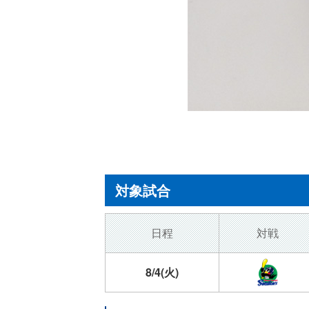
対象試合
日程
対戦
8/4
(火)