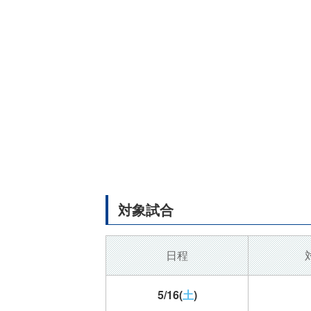
対象試合
日程
5/16
(
土
)