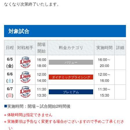
なくなり次第終了いたします。
対象試合
開場
日程
対戦相手
料金カテゴリ
実施時間
詳細
開始
6/5
16:00
16:00～
バリュー
(金)
18:00
20:00
6/6
12:00
12:00～
ダイナミックプライシング
(
土
)
14:00
16:00
6/7
11:30
11:30～
プレミアム
(
日
)
13:30
15:30
実施時間：開場～試合開始2時間後
体験時間は指定できません
実施要項は予告なく変更する場合がございますので予めご了承くださ
い