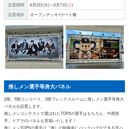
設置期間
6月2日(火)～6月7日(
日
)
設置場所
オープンデッキ1ゲート横
推しメン選手等身大パネル
2階、5階コンコース、3階フレックスルームに推しメン選手等身大
パネルを設置します。
推しメンコンテストで選ばれたTOP5の選手はもちろん、中西投
手、ドアラのパネルも登場いたします！
推しメンTOP5の選手は『推しの制服姿にバックハグができる手ハ