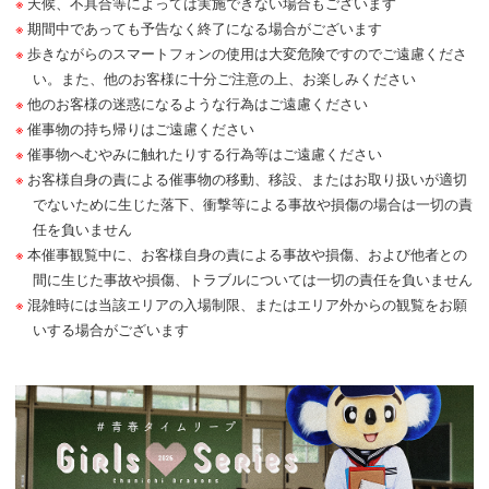
天候、不具合等によっては実施できない場合もございます
期間中であっても予告なく終了になる場合がございます
歩きながらのスマートフォンの使用は大変危険ですのでご遠慮くださ
い。また、他のお客様に十分ご注意の上、お楽しみください
他のお客様の迷惑になるような行為はご遠慮ください
催事物の持ち帰りはご遠慮ください
催事物へむやみに触れたりする行為等はご遠慮ください
お客様自身の責による催事物の移動、移設、またはお取り扱いが適切
でないために生じた落下、衝撃等による事故や損傷の場合は一切の責
任を負いません
本催事観覧中に、お客様自身の責による事故や損傷、および他者との
間に生じた事故や損傷、トラブルについては一切の責任を負いません
混雑時には当該エリアの入場制限、またはエリア外からの観覧をお願
いする場合がございます