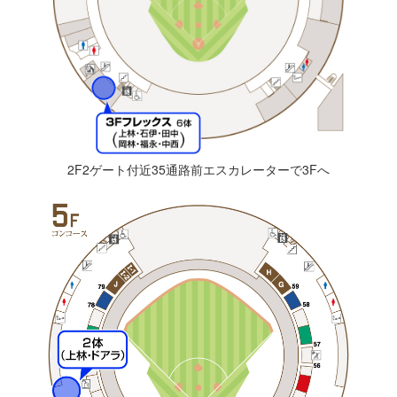
2F2ゲート付近35通路前エスカレーターで3Fへ