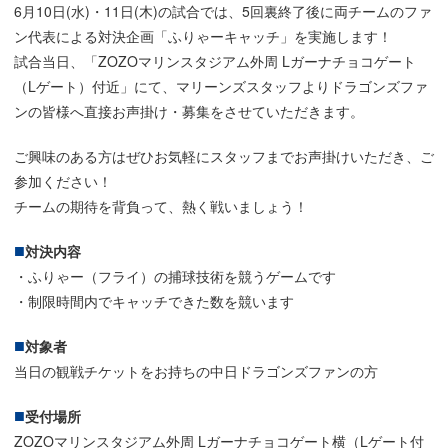
6月10日(水)・11日(木)の試合では、5回裏終了後に両チームのファ
ン代表による対決企画「ふりゃーキャッチ」を実施します！
試合当日、「ZOZOマリンスタジアム外周 Lガーナチョコゲート
（Lゲート）付近」にて、マリーンズスタッフよりドラゴンズファ
ンの皆様へ直接お声掛け・募集をさせていただきます。
ご興味のある方はぜひお気軽にスタッフまでお声掛けいただき、ご
参加ください！
チームの期待を背負って、熱く戦いましょう！
対決内容
・ふりゃー（フライ）の捕球技術を競うゲームです
・制限時間内でキャッチできた数を競います
対象者
当日の観戦チケットをお持ちの中日ドラゴンズファンの方
受付場所
ZOZOマリンスタジアム外周 Lガーナチョコゲート横（Lゲート付