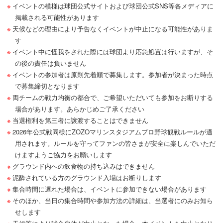
イベントの模様は球団公式サイトおよび球団公式SNS等各メディアに
掲載される可能性があります
天候などの理由により予告なくイベントが中止になる可能性がありま
す
イベント中に怪我をされた際には球団より応急処置は行いますが、そ
の後の責任は負いません
イベントの参加者は原則先着順で募集します。参加者が決まった時点
で募集締切となります
両チームの戦力均衡の都合で、ご希望いただいても参加をお断りする
場合があります。あらかじめご了承ください
当選権利を第三者に譲渡することはできません
2026年公式戦同様にZOZOマリンスタジアムプロ野球観戦ルールが適
用されます。ルールを守ってファンの皆さまが安全に楽しんでいただ
けますようご協力をお願いします
グラウンド内への飲食物の持ち込みはできません
泥酔されている方のグラウンド入場はお断りします
集合時間に遅れた場合は、イベントに参加できない場合があります
そのほか、当日の集合時間や参加方法の詳細は、当選者にのみお知ら
せします