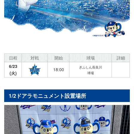
日程
対戦
開始
球場
詳細
6/23
ぎふしん長良川
18:00
(火)
球場
1/2ドアラモニュメント設置場所