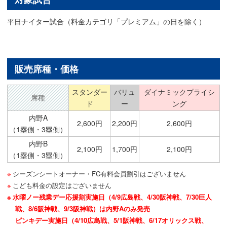
平日ナイター試合（料金カテゴリ「プレミアム」の日を除く）
販売席種・価格
スタンダー
バリュ
ダイナミックプライシ
席種
ド
ー
ング
内野A
2,600円
2,200円
2,600円
（1塁側・3塁側）
内野B
2,100円
1,700円
2,100円
（1塁側・3塁側）
シーズンシートオーナー・FC有料会員割引はございません
こども料金の設定はございません
水曜ノー残業デー応援割実施日（4/9広島戦、4/30阪神戦、7/30巨人
戦、8/6阪神戦、9/3阪神戦）は内野Aのみ発売
ピンキデー実施日（4/10広島戦、5/1阪神戦、6/17オリックス戦、