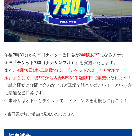
午後7時30分から平日ナイター当日券が“
半額以下
”になるチケット
企画『
チケット730（ナナサンマル）
』を実施いたします。
また、
4月10日(木)広島戦では、『チケット700（ナナマルマ
ル）』として午後7時から内野B席を“半額以下”で販売いたします！
「試合開始には間に合わないけど球場で試合が観たい！」という方
に最適な当日券です。
仕事帰りはオトクなチケットで、ドラゴンズを応援しに行こう！
当日券が無い場合は発売いたしません
対象試合