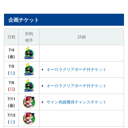
企画チケット
対戦
日程
詳細
相手
7/4
(金)
7/5
オーロラクリアポーチ付チケット
(
土
)
7/6
オーロラクリアポーチ付チケット
(
日
)
7/11
サイン色紙獲得チャンスチケット
(金)
7/12
(
土
)