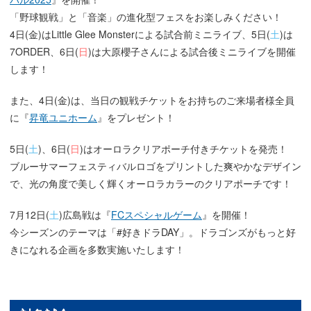
「野球観戦」と「音楽」の進化型フェスをお楽しみください！
4日(金)はLittle Glee Monsterによる試合前ミニライブ、5日(
土
)は
7ORDER、6日(
日
)は大原櫻子さんによる試合後ミニライブを開催
します！
また、4日(金)は、当日の観戦チケットをお持ちのご来場者様全員
に『
昇竜ユニホーム
』をプレゼント！
5日(
土
)、6日(
日
)はオーロラクリアポーチ付きチケットを発売！
ブルーサマーフェスティバルロゴをプリントした爽やかなデザイン
で、光の角度で美しく輝くオーロラカラーのクリアポーチです！
7月12日(
土
)広島戦は『
FCスペシャルゲーム
』を開催！
今シーズンのテーマは「#好きドラDAY」。ドラゴンズがもっと好
きになれる企画を多数実施いたします！