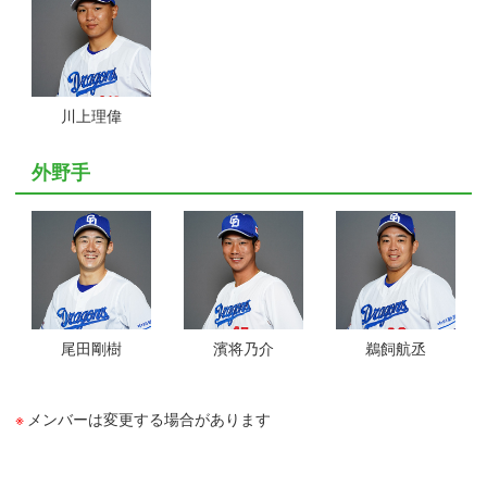
川上理偉
外野手
尾田剛樹
濱将乃介
鵜飼航丞
メンバーは変更する場合があります