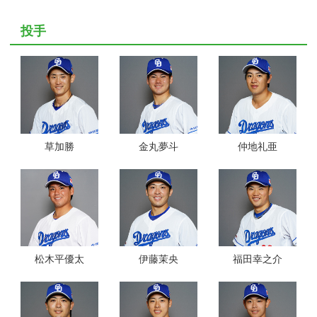
投手
草加勝
金丸夢斗
仲地礼亜
松木平優太
伊藤茉央
福田幸之介