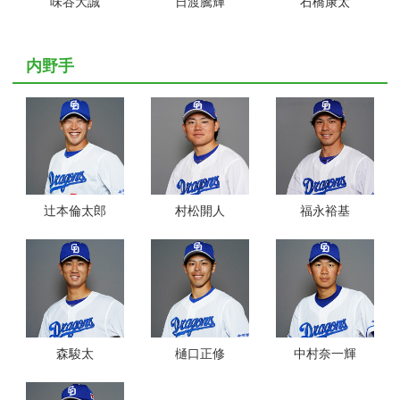
味谷大誠
日渡騰輝
石橋康太
内野手
辻本倫太郎
村松開人
福永裕基
森駿太
樋口正修
中村奈一輝