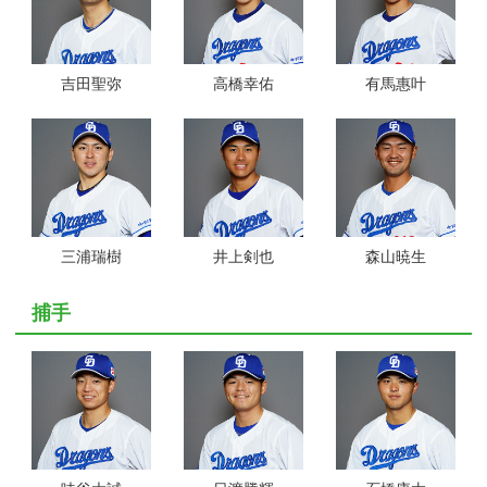
吉田聖弥
高橋幸佑
有馬惠叶
三浦瑞樹
井上剣也
森山暁生
捕手