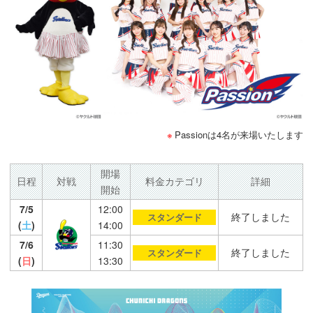
Passionは4名が来場いたします
開場
日程
対戦
料金カテゴリ
詳細
開始
7/5
12:00
終了しました
スタンダード
(
土
)
14:00
7/6
11:30
終了しました
スタンダード
(
日
)
13:30