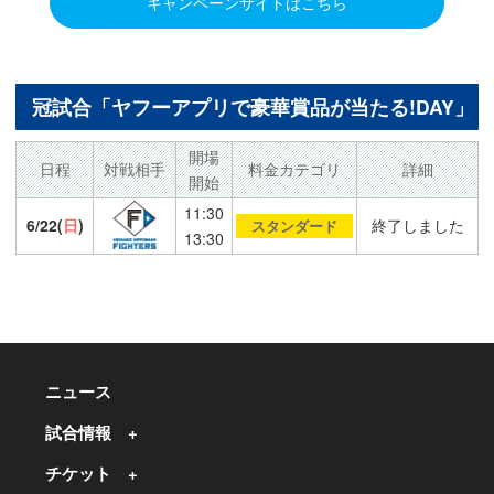
キャンペーンサイトはこちら
冠試合「ヤフーアプリで豪華賞品が当たる!DAY」
開場
日程
対戦相手
料金カテゴリ
詳細
開始
11:30
6/22(
日
)
終了しました
スタンダード
13:30
ニュース
試合情報
チケット