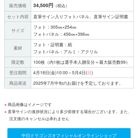
34,500円
販売価格
（税込）
セット内容
直筆サイン入りフォトパネル、直筆サイン証明書
フォト：305㎜×254㎜
サイズ
フォトパネル：456㎜×396㎜
フォト・証明書：紙
素材
フォトパネル：アルミ・アクリル
限定数
100枚（内1枚は選手本人贈呈分＝最大販売数99）
受注期間
4月18日(金)10:00～5月4日(
日
)
商品発送
2025年7月中旬のお届けを予定しております。
商品画像はイメージです
直筆サインの進捗状況により多少前後する場合がございます。また、
注文後のキャンセルは承れません
中日ドラゴンズオフィシャルオンラインショップ