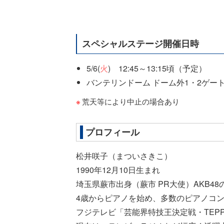
スペシャルステージ開催日時
5/6(
火
) 12:45～13:15頃（予定）
バンテリンドーム ドーム外1・2ゲー
荒天等により中止の場合あり
プロフィール
松井咲子（まついさきこ）
1990年12月10日生まれ
埼玉県蕨市出身（蕨市 PR大使）AKB4
4歳からピアノを始め、多数のピアノコ
フジテレビ「芸能界特技王決定戦・TEP