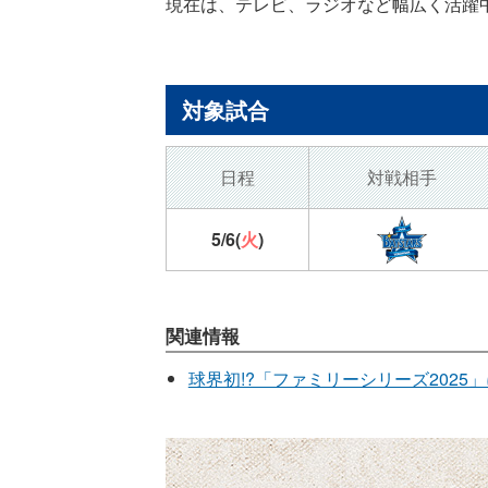
現在は、テレビ、ラジオなど幅広く活躍
対象試合
日程
対戦相手
5/6
(
火
)
関連情報
球界初!?「ファミリーシリーズ202