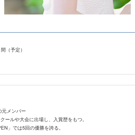
ト間（予定）
8の元メンバー
ンクールや大会に出場し、入賞歴をもつ。
PEN」では5回の優勝を誇る。