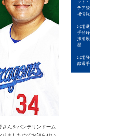
ット・
チア登
場情報
出場選
手登録
抹消履
歴
出場登
録選手
皆さんをバンテリンドーム
なりましたのでお知らせい