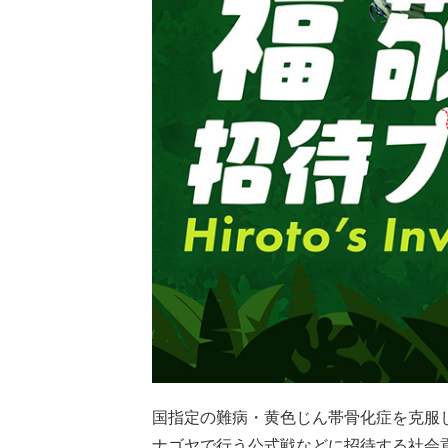
国指定の難病・黄色じん帯骨化症を克服
ナゴヤで行う公式戦などに招待する社会