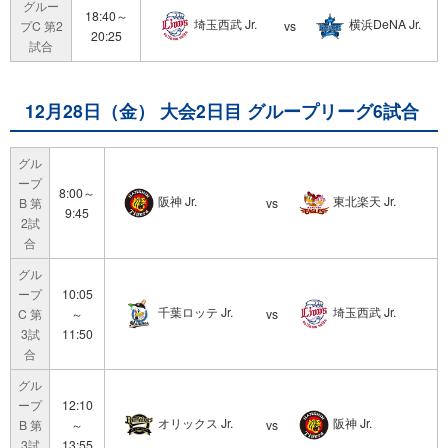
グルー
18:40～
埼玉西武 Jr.
横浜DeNA Jr.
プC 第2
vs
20:25
試合
12月28日（金） 大会2日目 グループリーグ6試合
グル
ープ
8:00～
阪神 Jr.
東北楽天 Jr.
B 第
vs
9:45
2試
合
グル
ープ
10:05
千葉ロッテ Jr.
埼玉西武 Jr.
C 第
～
vs
3試
11:50
合
グル
ープ
12:10
オリックス Jr.
阪神 Jr.
B 第
～
vs
3試
13:55