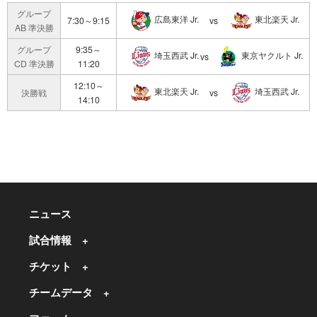
グループ
広島東洋 Jr.
東北楽天 Jr.
7:30～9:15
vs
AB 準決勝
グループ
9:35～
埼玉西武 Jr.
東京ヤクルト Jr.
vs
CD 準決勝
11:20
12:10～
東北楽天 Jr.
埼玉西武 Jr.
決勝戦
vs
14:10
ニュース
試合情報
チケット
チームデータ