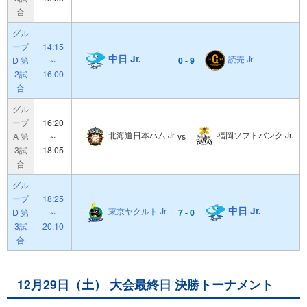
合
グル
ープ
14:15
中日 Jr.
読売 Jr.
D 第
～
0 - 9
2試
16:00
合
グル
ープ
16:20
北海道日本ハム Jr.
福岡ソフトバンク Jr.
A 第
～
vs
3試
18:05
合
グル
ープ
18:25
中日 Jr.
東京ヤクルト Jr.
D 第
～
7 - 0
3試
20:10
合
12月29日（土） 大会最終日 決勝トーナメント