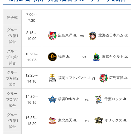
7:00～
開会式
7:30
グルー
8:15～
広島東洋 Jr.
北海道日本ハム Jr.
プA 第1
vs
10:00
試合
グルー
10:20～
読売 Jr.
東京ヤクルト Jr.
プD 第1
vs
12:05
試合
グルー
12:25～
福岡ソフトバンク Jr.
広島東洋 Jr.
プA 第2
vs
14:10
試合
グルー
14:30～
横浜DeNA Jr.
千葉ロッテ Jr.
プC 第1
vs
16:15
試合
グルー
16:35～
東北楽天 Jr.
オリックス Jr.
プB 第1
vs
18:20
試合