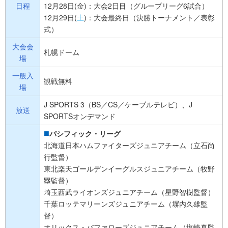
日程
12月28日(金)：大会2日目（グループリーグ6試合）
12月29日(
土
)：大会最終日（決勝トーナメント／表彰
式）
大会会
札幌ドーム
場
一般入
観戦無料
場
J SPORTS 3（BS／CS／ケーブルテレビ）、J
放送
SPORTSオンデマンド
パシフィック・リーグ
北海道日本ハムファイターズジュニアチーム（立石尚
行監督）
東北楽天ゴールデンイーグルスジュニアチーム（牧野
塁監督）
埼玉西武ライオンズジュニアチーム（星野智樹監督）
千葉ロッテマリーンズジュニアチーム（塀内久雄監
督）
オリックス・バファローズジュニアチーム（塩崎真監