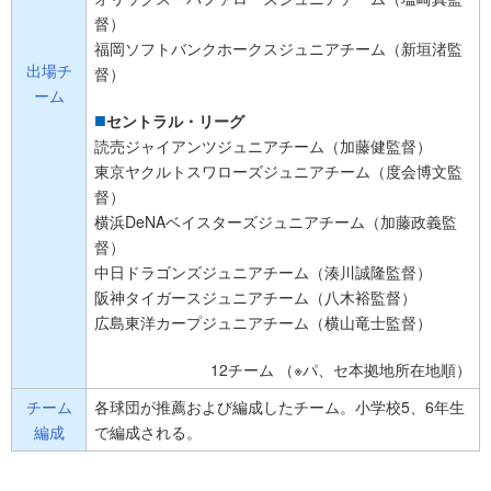
督）
福岡ソフトバンクホークスジュニアチーム（新垣渚監
出場チ
督）
ーム
セントラル・リーグ
読売ジャイアンツジュニアチーム（加藤健監督）
東京ヤクルトスワローズジュニアチーム（度会博文監
督）
横浜DeNAベイスターズジュニアチーム（加藤政義監
督）
中日ドラゴンズジュニアチーム（湊川誠隆監督）
阪神タイガースジュニアチーム（八木裕監督）
広島東洋カープジュニアチーム（横山竜士監督）
12チーム （※パ、セ本拠地所在地順）
チーム
各球団が推薦および編成したチーム。小学校5、6年生
編成
で編成される。