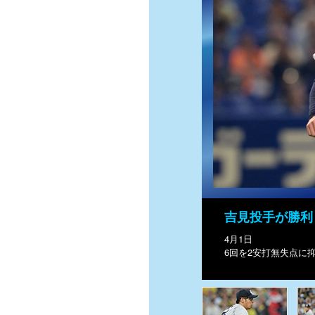
吉見投手が勝利
4月1日
6回を2安打無失点に