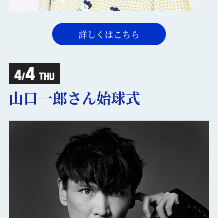
詳しくはこちら
4
4
/
THU
山口一郎さん始球式