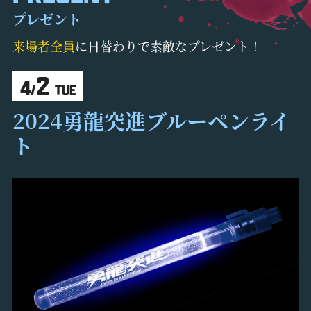
プレゼント
来場者全員
に日替わりで素敵なプレゼント！
2
4
/
TUE
2024勇龍突進ブルーペンライ
ト