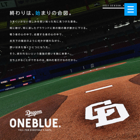
メ
ニ
ュ
ー
を
開
く