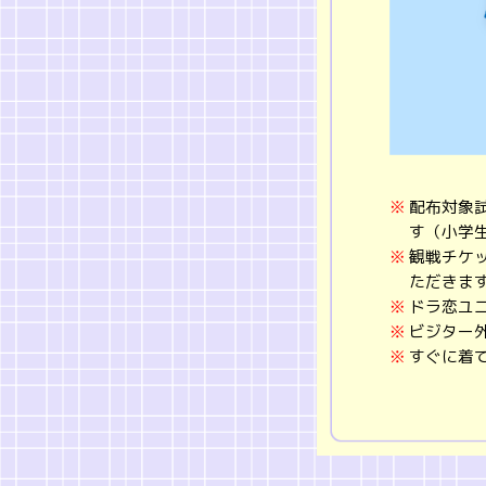
配布対象
す（小学
観戦チケ
ただきま
ドラ恋ユ
ビジター
すぐに着