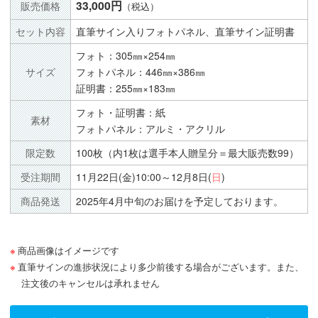
33,000円
販売価格
（税込）
セット内容
直筆サイン入りフォトパネル、直筆サイン証明書
フォト：305㎜×254㎜
サイズ
フォトパネル：446㎜×386㎜
証明書：255㎜×183㎜
フォト・証明書：紙
素材
フォトパネル：アルミ・アクリル
限定数
100枚（内1枚は選手本人贈呈分＝最大販売数99）
受注期間
11月22日(金)10:00～12月8日(
日
)
商品発送
2025年4月中旬のお届けを予定しております。
商品画像はイメージです
直筆サインの進捗状況により多少前後する場合がございます。また、
注文後のキャンセルは承れません