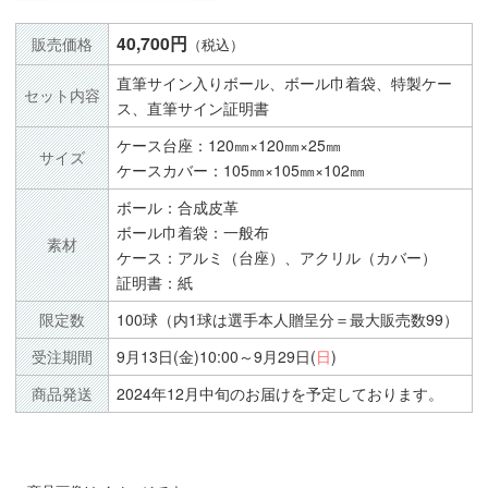
40,700円
販売価格
（税込）
直筆サイン入りボール、ボール巾着袋、特製ケー
セット内容
ス、直筆サイン証明書
ケース台座：120㎜×120㎜×25㎜
サイズ
ケースカバー：105㎜×105㎜×102㎜
ボール：合成皮革
ボール巾着袋：一般布
素材
ケース：アルミ（台座）、アクリル（カバー）
証明書：紙
限定数
100球（内1球は選手本人贈呈分＝最大販売数99）
受注期間
9月13日(金)10:00～9月29日(
日
)
商品発送
2024年12月中旬のお届けを予定しております。