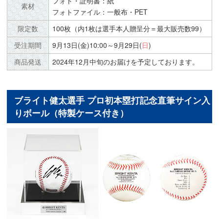
フォト・証明書：紙
素材
フォトファイル：一般布・PET
限定数
100枚（内1枚は選手本人贈呈分＝最大販売数99）
受注期間
9月13日(金)10:00～9月29日(
日
)
商品発送
2024年12月中旬のお届けを予定しております。
ブライト健太選手 プロ初本塁打記念直筆サイン入
りボール（特製ケース付き）