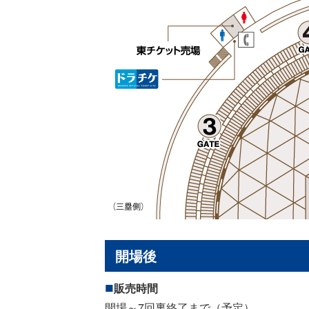
開場後
販売時間
開場～7回裏終了まで（予定）