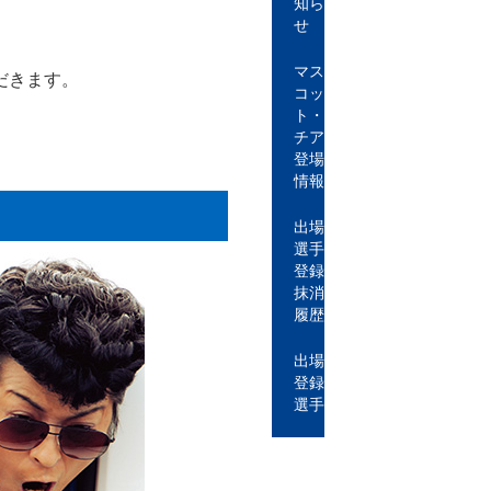
知ら
せ
マス
だきます。
コッ
ト・
チア
登場
情報
出場
選手
登録
抹消
履歴
出場
登録
選手