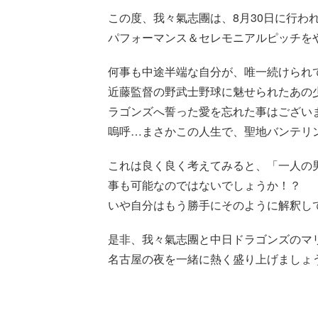
この度、我々氣志團は、8月30日に行われ
パフォーマンス＆セレモニアルピッチを
何事も中途半端な自分が、唯一続けられ
近藤監督の野武士野球に魅せられたあの
ラゴンズへ誓った愛を忘れた事はござい
嗚呼…まさかこの人生で、聖地バンテリ
これは良く良く考えてみると、「一人の
事も可能なのではないでしょうか！？
いや自分はもう勝手にそのように解釈し
是非、我々氣志團と中日ドラゴンズのマ
名古屋の夜を一緒に熱く盛り上げましょ