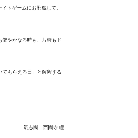
のナイトゲームにお邪魔して、
も健やかなる時も、片時もド
いてもらえる日」と解釈する
氣志團 西園寺 瞳