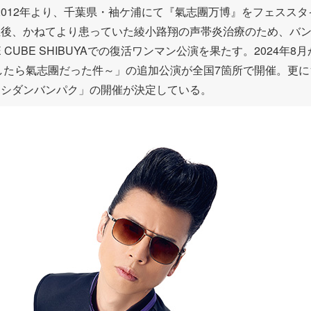
012年より、千葉県・袖ケ浦にて『氣志團万博』をフェススタイ
」開催後、かねてより患っていた綾小路翔の声帯炎治療のため、バ
 CUBE SHIBUYAでの復活ワンマン公演を果たす。2024年
生したら氣志團だった件～」の追加公演が全国7箇所で開催。更に
・キシダンバンパク」の開催が決定している。