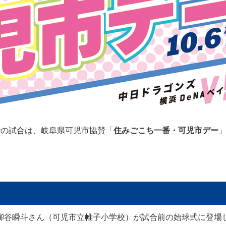
での試合は、岐阜県可児市協賛「
住みごこち一番・可児市デー
柳谷瞬斗さん（可児市立帷子小学校）が試合前の始球式に登場