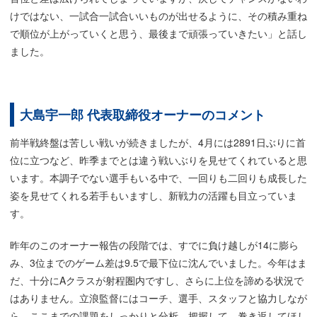
けではない、一試合一試合いいものが出せるように、その積み重ね
で順位が上がっていくと思う、最後まで頑張っていきたい」と話し
ました。
大島宇一郎 代表取締役オーナーのコメント
前半戦終盤は苦しい戦いが続きましたが、4月には2891日ぶりに首
位に立つなど、昨季までとは違う戦いぶりを見せてくれていると思
います。本調子でない選手もいる中で、一回りも二回りも成長した
姿を見せてくれる若手もいますし、新戦力の活躍も目立っていま
す。
昨年のこのオーナー報告の段階では、すでに負け越しが14に膨ら
み、3位までのゲーム差は9.5で最下位に沈んでいました。今年はま
だ、十分にAクラスが射程圏内ですし、さらに上位を諦める状況で
はありません。立浪監督にはコーチ、選手、スタッフと協力しなが
ら、ここまでの課題をしっかりと分析、把握して、巻き返してほし