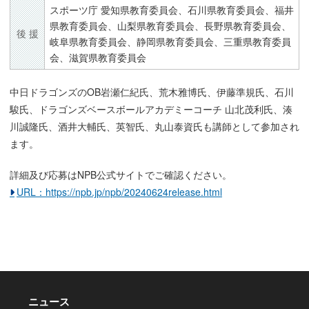
スポーツ庁 愛知県教育委員会、石川県教育委員会、福井
県教育委員会、山梨県教育委員会、長野県教育委員会、
後 援
岐阜県教育委員会、静岡県教育委員会、三重県教育委員
会、滋賀県教育委員会
中日ドラゴンズのOB岩瀬仁紀氏、荒木雅博氏、伊藤準規氏、石川
駿氏、ドラゴンズベースボールアカデミーコーチ 山北茂利氏、湊
川誠隆氏、酒井大輔氏、英智氏、丸山泰資氏も講師として参加され
ます。
詳細及び応募はNPB公式サイトでご確認ください。
URL：https://npb.jp/npb/20240624release.html
ニュース