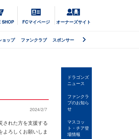
E SHOP
FCマイページ
オーナーズサイト
ショップ
ファンクラブ
スポンサー
ドラゴンズ
ニュース
ファンクラ
ブのお知ら
せ
2024/2/7
マスコッ
災された方を支援する
ト・チア登
をよろしくお願いしま
場情報