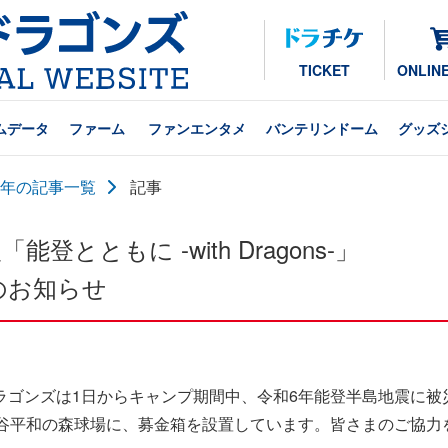
TICKET
ONLIN
ムデータ
ファーム
ファンエンタメ
バンテリンドーム
グッズ
24年の記事一覧
記事
とともに -with Dragons-」
のお知らせ
ラゴンズは1日からキャンプ期間中、令和6年能登半島地震に被
読谷平和の森球場に、募金箱を設置しています。皆さまのご協力