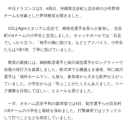
中日ドラゴンズは3、4両日、沖縄県北谷町と読谷村の少年野球
チームを対象とした野球教室を開きました。
3日はAgreスタジアム北谷で、柳裕也選手会長らが参加し、北谷
町の4チームの小学生と交流しました。キャッチボールでは「右足
でしっかり立つ」「相手の胸に投げる」などとアドバイス。小学生
たちは1球1球、丁寧に投げていました。
教室の最後には、鵜飼航丞選手と細川成也選手がロングティーで
自慢の長打力を披露しました。軟式球でも柵越えを連発。特に細川
選手は「場外ホームラン」も放ち、参加者から大きな歓声が上がっ
ていました。小学生からは「学ぶことがたくさんありました。リー
グ優勝を目指してほしい」とエールも受けました。
一方、オキハム読谷平和の森球場では4日、龍空選手らが読谷村
の8チームの小学生と親睦を深めました。打撃練習ではリラックス
して打つことなどを助言していました。