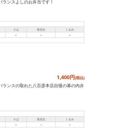
バランスよしのお弁当です！
そば
落花生
くるみ
×
×
×
1,400円
バランスの取れた八百彦本店自慢の幕の内弁
そば
落花生
くるみ
×
×
×