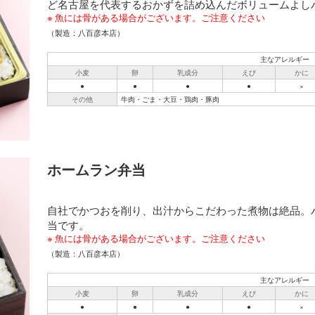
ど名古屋を代表するおかずを詰め込んだボリュームよし
魚には骨がある場合がございます。ご注意ください
（製造：八百彦本店）
主なアレルギー
小麦
卵
乳成分
えび
かに
●
●
●
●
×
その他
牛肉・ごま・大豆・鶏肉・豚肉
ホームラン弁当
自社でかつおを削り、出汁からこだわった煮物は絶品。
当です。
魚には骨がある場合がございます。ご注意ください
（製造：八百彦本店）
主なアレルギー
小麦
卵
乳成分
えび
かに
●
●
●
●
×