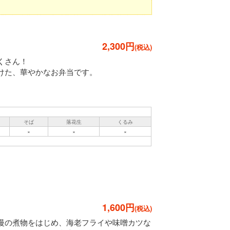
2,300円
くさん！
けた、華やかなお弁当です。
そば
落花生
くるみ
×
×
×
1,600円
慢の煮物をはじめ、海老フライや味噌カツな