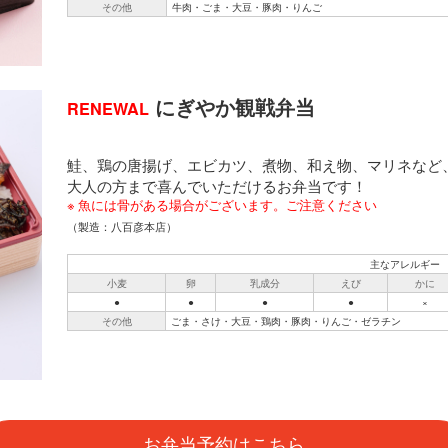
その他
牛肉・ごま・大豆・豚肉・りんご
にぎやか観戦弁当
RENEWAL
鮭、鶏の唐揚げ、エビカツ、煮物、和え物、マリネなど
大人の方まで喜んでいただけるお弁当です！
魚には骨がある場合がございます。ご注意ください
（製造：八百彦本店）
主なアレルギー
小麦
卵
乳成分
えび
かに
●
●
●
●
×
その他
ごま・さけ・大豆・鶏肉・豚肉・りんご・ゼラチン
お弁当予約はこちら