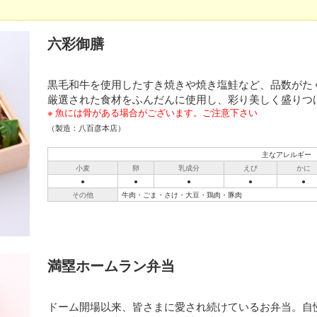
六彩御膳
黒毛和牛を使用したすき焼きや焼き塩鮭など、品数がた
厳選された食材をふんだんに使用し、彩り美しく盛りつ
魚には骨がある場合がございます。ご注意下さい
（製造：八百彦本店）
主なアレルギー
小麦
卵
乳成分
えび
かに
●
●
●
●
●
その他
牛肉・ごま・さけ・大豆・鶏肉・豚肉
満塁ホームラン弁当
ドーム開場以来、皆さまに愛され続けているお弁当。自